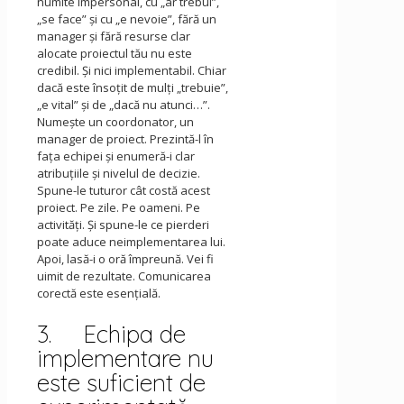
numite impersonal, cu „ar trebui”,
„se face” şi cu „e nevoie”, fără un
manager şi fără resurse clar
alocate proiectul tău nu este
credibil. Şi nici implementabil. Chiar
dacă este însoţit de mulţi „trebuie”,
„e vital” şi de „dacă nu atunci…”.
Numeşte un coordonator, un
manager de proiect. Prezintă-l în
faţa echipei şi enumeră-i clar
atribuţiile şi nivelul de decizie.
Spune-le tuturor cât costă acest
proiect. Pe zile. Pe oameni. Pe
activităţi. Şi spune-le ce pierderi
poate aduce neimplementarea lui.
Apoi, lasă-i o oră împreună. Vei fi
uimit de rezultate. Comunicarea
corectă este esenţială.
3. Echipa de
implementare nu
este suficient de