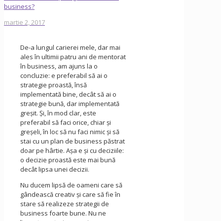
business?
martie 2, 2017
De-a lungul carierei mele, dar mai
ales în ultimii patru ani de mentorat
în business, am ajuns la o
concluzie: e preferabil să ai o
strategie proastă, însă
implementată bine, decât să ai o
strategie bună, dar implementată
greşit. Şi, în mod clar, este
preferabil să faci orice, chiar şi
greşeli, în loc să nu faci nimic şi să
stai cu un plan de business păstrat
doar pe hârtie. Așa e și cu deciziile:
o decizie proastă este mai bună
decât lipsa unei decizii.
Nu ducem lipsă de oameni care să
gândească creativ şi care să fie în
stare să realizeze strategii de
business foarte bune. Nu ne