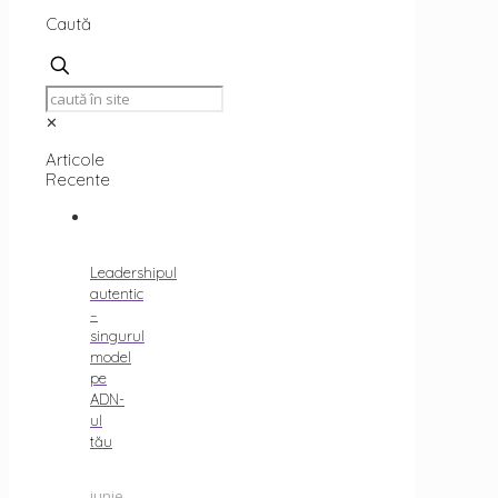
Caută
✕
Articole
Recente
Leadershipul
autentic
–
singurul
model
pe
ADN-
ul
tău
iunie