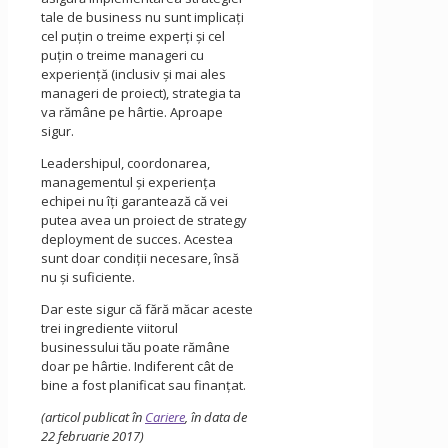
tale de business nu sunt implicaţi
cel puţin o treime experţi şi cel
puţin o treime manageri cu
experienţă (inclusiv şi mai ales
manageri de proiect), strategia ta
va rămâne pe hârtie. Aproape
sigur.
Leadershipul, coordonarea,
managementul şi experienţa
echipei nu îți garantează că vei
putea avea un proiect de strategy
deployment de succes. Acestea
sunt doar condiţii necesare, însă
nu şi suficiente.
Dar este sigur că fără măcar aceste
trei ingrediente viitorul
businessului tău poate rămâne
doar pe hârtie. Indiferent cât de
bine a fost planificat sau finanţat.
(articol publicat în
Cariere
, în data de
22 februarie 2017)