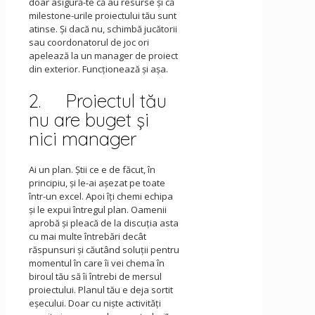
doar asigură-te că au resurse şi că
milestone-urile proiectului tău sunt
atinse. Şi dacă nu, schimbă jucătorii
sau coordonatorul de joc ori
apelează la un manager de proiect
din exterior. Funcţionează şi aşa.
2. Proiectul tău
nu are buget şi
nici manager
Ai un plan. Ştii ce e de făcut, în
principiu, şi le-ai aşezat pe toate
într-un excel. Apoi îţi chemi echipa
şi le expui întregul plan. Oamenii
aprobă şi pleacă de la discuția asta
cu mai multe întrebări decât
răspunsuri şi căutând soluţii pentru
momentul în care îi vei chema în
biroul tău să îi întrebi de mersul
proiectului. Planul tău e deja sortit
eşecului. Doar cu nişte activităţi