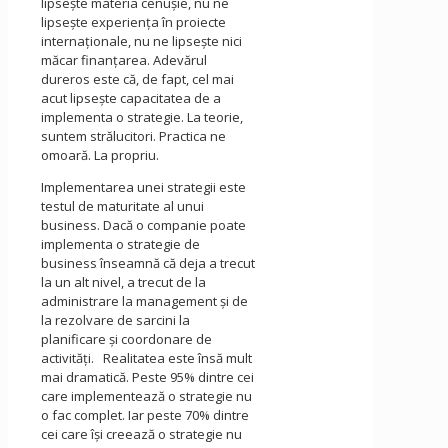
lipseşte materia cenuşie, nu ne
lipseşte experienţa în proiecte
internaţionale, nu ne lipseşte nici
măcar finanţarea. Adevărul
dureros este că, de fapt, cel mai
acut lipseşte capacitatea de a
implementa o strategie. La teorie,
suntem strălucitori. Practica ne
omoară. La propriu.
Implementarea unei strategii este
testul de maturitate al unui
business. Dacă o companie poate
implementa o strategie de
business înseamnă că deja a trecut
la un alt nivel, a trecut de la
administrare la management şi de
la rezolvare de sarcini la
planificare şi coordonare de
activităţi. Realitatea este însă mult
mai dramatică. Peste 95% dintre cei
care implementează o strategie nu
o fac complet. Iar peste 70% dintre
cei care îşi creează o strategie nu