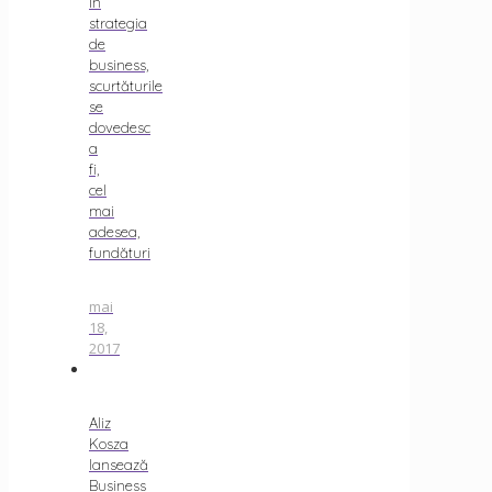
În
strategia
de
business,
scurtăturile
se
dovedesc
a
fi,
cel
mai
adesea,
fundături
mai
18,
2017
Aliz
Kosza
lansează
Business