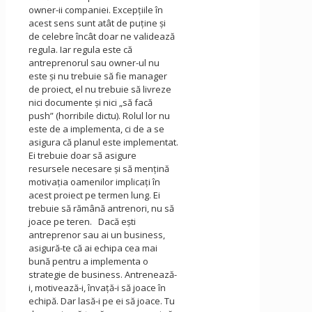
owner-ii companiei. Excepțiile în
acest sens sunt atât de puţine şi
de celebre încât doar ne validează
regula. Iar regula este că
antreprenorul sau owner-ul nu
este şi nu trebuie să fie manager
de proiect, el nu trebuie să livreze
nici documente şi nici „să facă
push” (horribile dictu). Rolul lor nu
este de a implementa, ci de a se
asigura că planul este implementat.
Ei trebuie doar să asigure
resursele necesare şi să menţină
motivaţia oamenilor implicaţi în
acest proiect pe termen lung. Ei
trebuie să rămână antrenori, nu să
joace pe teren. Dacă eşti
antreprenor sau ai un business,
asigură-te că ai echipa cea mai
bună pentru a implementa o
strategie de business. Antrenează-
i, motivează-i, învaţă-i să joace în
echipă. Dar lasă-i pe ei să joace. Tu