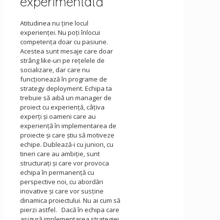
experimentată
Atitudinea nu ţine locul
experienței. Nu poţi înlocui
competenţa doar cu pasiune.
Acestea sunt mesaje care doar
strâng like-uri pe reţelele de
socializare, dar care nu
funcţionează în programe de
strategy deployment. Echipa ta
trebuie să aibă un manager de
proiect cu experienţă, câţiva
experţi şi oameni care au
experienţă în implementarea de
proiecte şi care ştiu să motiveze
echipe. Dublează-i cu juniori, cu
tineri care au ambiţie, sunt
structuraţi şi care vor provoca
echipa în permanență cu
perspective noi, cu abordări
inovative şi care vor susţine
dinamica proiectului. Nu ai cum să
pierzi astfel. Dacă în echipa care
asigură implementarea strategiei