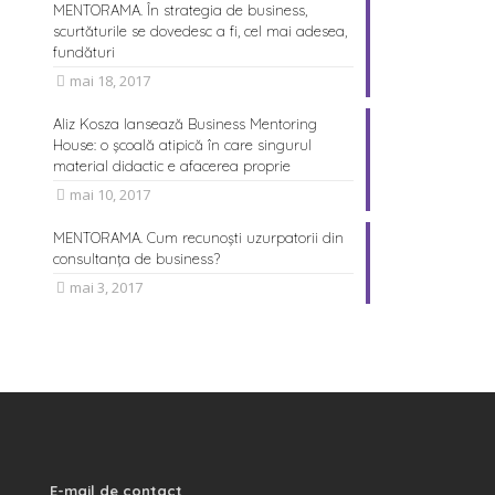
MENTORAMA. În strategia de business,
scurtăturile se dovedesc a fi, cel mai adesea,
fundături
mai 18, 2017
Aliz Kosza lansează Business Mentoring
House: o școală atipică în care singurul
material didactic e afacerea proprie
mai 10, 2017
MENTORAMA. Cum recunoşti uzurpatorii din
consultanţa de business?
mai 3, 2017
E-mail de contact