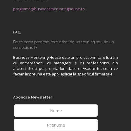
programe@businessmentoringhouse.ro
FAQ
De ce acest program este diferit de un training sau de un
curs obișnuit?
Business Mentoring House este un proiect prin care lucrăm
cu antreprenorii, cu managerii și cu profesioniștii din
afaceri direct pe propria lor afacere. Așadar tot ceea ce
facem împreună este apoi aplicat la specificul firmei tale.
Abonare Newsletter