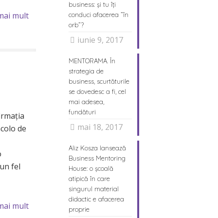
business: și tu îți
mai mult
conduci afacerea ”în
orb”?
iunie 9, 2017
MENTORAMA. În
strategia de
business, scurtăturile
se dovedesc a fi, cel
mai adesea,
fundături
irmaţia
mai 18, 2017
ncolo de
Aliz Kosza lansează
o
Business Mentoring
un fel
House: o școală
atipică în care
singurul material
didactic e afacerea
mai mult
proprie