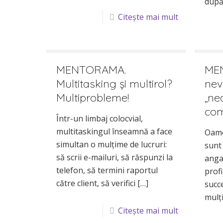
dup
Citește mai mult
MENTORAMA.
MEN
Multitasking și multirol?
nev
Multiprobleme!
„ne
com
Într-un limbaj colocvial,
multitaskingul înseamnă a face
Oame
simultan o mulțime de lucruri:
sunt 
să scrii e-mailuri, să răspunzi la
angaj
telefon, să termini raportul
profi
către client, să verifici
[…]
succ
mulț
Citește mai mult