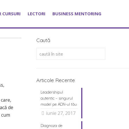
 CURSURI
LECTORI
BUSINESS MENTORING
Caută
Articole Recente
s,
Leadershipul
autentic – singurul
 care,
model pe ADN-ul tău
eacă de
iunie 27, 2017
s cum
Diagnoza de