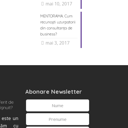
mai 10, 2017
MENTORAMA. Cum
recunoşti uzurpatorii
din consultanţa de
business?
mai 3, 2017
Abonare Newsletter
erit de
ișnuit?
 este un
crăm cu