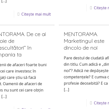
ă
[…]
Citește 
Citește mai mult
TORAMA. De ce ai
MENTORAMA.
oie de
Marketingul este
ascultători” în
dincolo de noi
pania ta
Pare destul de ciudată af
din titlu. Cum adică e „di
nii de afaceri foarte buni
noi”? Adică ne depăşeşte
cei care investesc în
competenţele? E cumva 
ați care știu să facă
profesie deosebită? E ca 
t. Oamenii de afaceri de
[…]
es nu sunt cei care obțin
i
[…]
Citește 