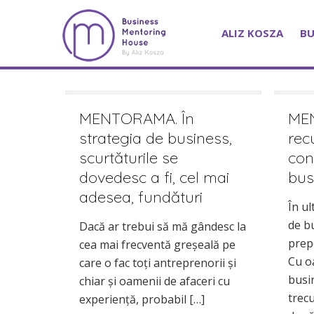
ALIZ KOSZA
BU
MENTORAMA. În
ME
strategia de business,
rec
scurtăturile se
con
dovedesc a fi, cel mai
bus
adesea, fundături
În u
de b
Dacă ar trebui să mă gândesc la
prep
cea mai frecventă greșeală pe
Cu o
care o fac toți antreprenorii și
busi
chiar și oamenii de afaceri cu
trecu
experiență, probabil
[…]