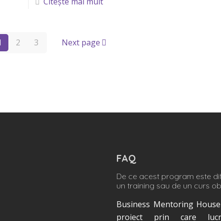
Citește mai mult
1
2
3
Next page
FAQ
De ce acest program este dif
un training sau de un curs ob
Business Mentoring House
proiect prin care lu