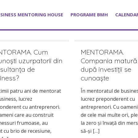
SINESS MENTORING HOUSE
PROGRAME BMH
CALENDAR
NTORAMA. Cum
MENTORAMA.
unoşti uzurpatorii din
Compania matură
sultanţa de
după investiții se
iness?
cunoaște
ltimii patru ani de mentorat
În mentoratul de busines
usiness, lucrez
lucrez preponderent cu
onderent cu antreprenori.
antreprenori. Cu oameni
ameni care au construit
de cele mai multe ori, pl
nessuri frumoase, au
la zero și învață din mer
t cu brio de recesiune,
să-și
[…]